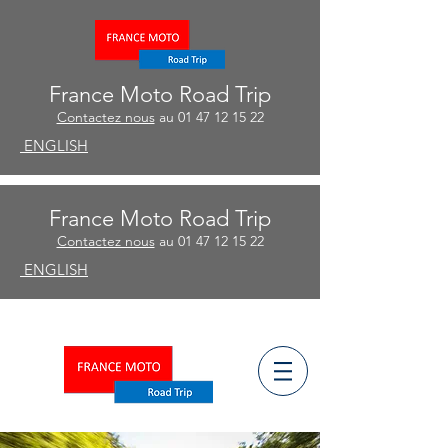
France Moto Road Trip
Contactez nous
au
01 47 12 15 22
ENGLISH
France Moto Road Trip
Contactez nous
au
01 47 12 15 22
ENGLISH
ñ
ESPA
OL