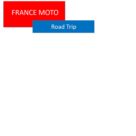
"
Probablement le plus
extraordinaire moyen de
découvrir la France."
.
Menu
Accueil
Réservez
Nos circuits
Motos
All inclusive
Qui sommes-nous ?
F.A.Q