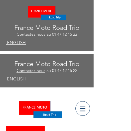
France Moto Road Trip
Contactez nous
au
01 47 12 15 22
ENGLISH
France Moto Road Trip
Contactez nous
au
01 47 12 15 22
ENGLISH
ñ
ESPA
OL