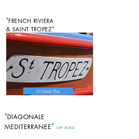
"
FRENCH RIVIERA
"
&
SAINT TROPEZ
En Savoir Plus
"
DIAGONALE
"
MEDITERRANEE
OFF ROAD