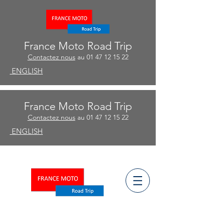
France Moto Road Trip
Contactez nous
au
01 47 12 15 22
ENGLISH
France Moto Road Trip
Contactez nous
au
01 47 12 15 22
ENGLISH
ñ
ESPA
OL