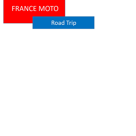
"
Probablement le plus
extraordinaire moyen de
découvrir la France."
.
Menu
Accueil
Réservez
Nos circuits
Motos
All inclusive
Qui sommes-nous ?
F.A.Q