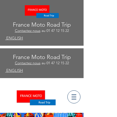
France Moto Road Trip
Contactez nous
au
01 47 12 15 22
ENGLISH
France Moto Road Trip
Contactez nous
au
01 47 12 15 22
ENGLISH
ñ
ESPA
OL