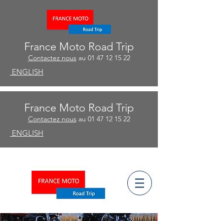
France Moto Road Trip
Contactez nous
au
01 47 12 15 22
ENGLISH
France Moto Road Trip
Contactez nous
au
01 47 12 15 22
ENGLISH
ñ
ESPA
OL