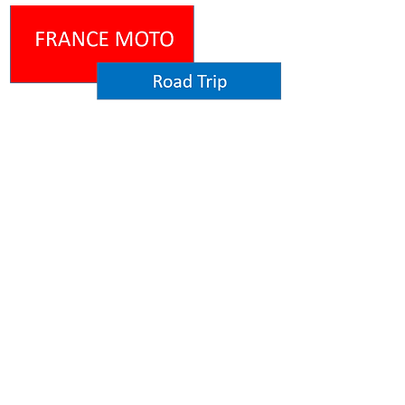
"
Probablement le plus
extraordinaire moyen de
découvrir la France."
.
Menu
Accueil
Réservez
Nos circuits
Motos
All inclusive
Qui sommes-nous ?