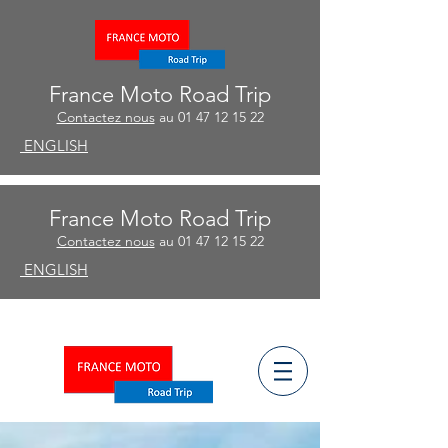
France Moto Road Trip
Contactez nous
au
01 47 12 15 22
ENGLISH
France Moto Road Trip
Contactez nous
au
01 47 12 15 22
ENGLISH
ñ
ESPA
OL