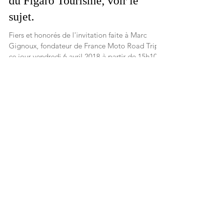
France Moto Road Trip invité de
Terminal F le plateau TV web
du Figaro Tourisme, voir le
sujet.
Fiers et honorés de l'invitation faite à Marc
Gignoux, fondateur de France Moto Road Trip
ce jour vendredi 6 avril 2018 à partir de 15h10...
Load video