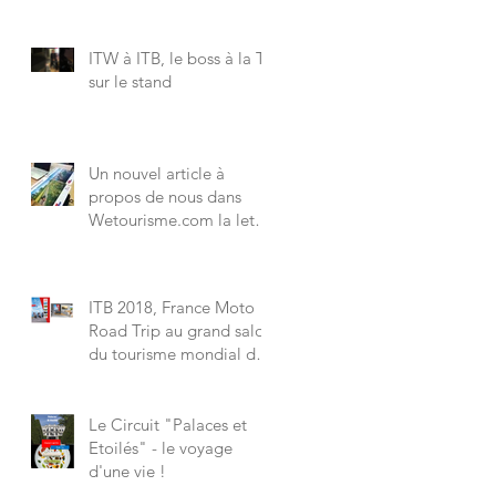
printemps avec France
Moto Road Trip, reporté
ITW à ITB, le boss à la Tv
sur le stand
Un nouvel article à
propos de nous dans
Wetourisme.com la lettre
des professionels
e
ITB 2018, France Moto
Road Trip au grand salon
du tourisme mondial du
e
7 au 11 mars à Berlin.
Le Circuit "Palaces et
Etoilés" - le voyage
d'une vie !