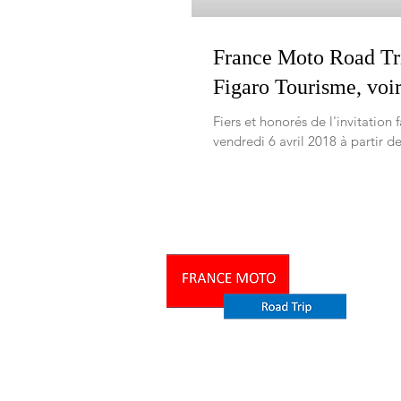
France Moto Road Tri
Figaro Tourisme, voir 
Fiers et honorés de l'invitatio
vendredi 6 avril 2018 à partir de
"
Probablement le plus extr