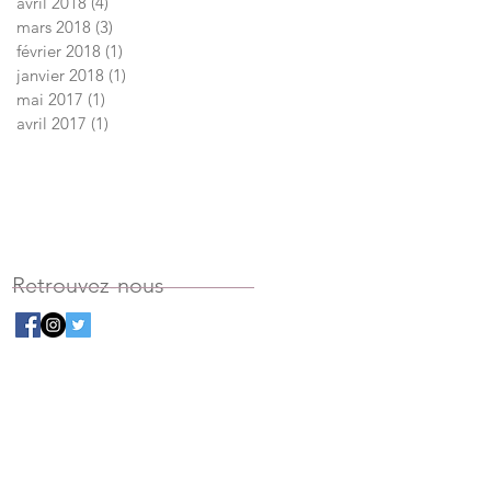
avril 2018
(4)
4 posts
mars 2018
(3)
3 posts
février 2018
(1)
1 post
janvier 2018
(1)
1 post
il
mai 2017
(1)
1 post
avril 2017
(1)
1 post
Retrouvez-nous