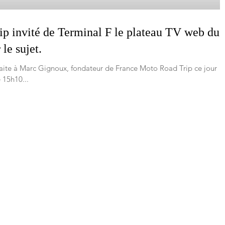
p invité de Terminal F le plateau TV web du
le sujet.
n faite à Marc Gignoux, fondateur de France Moto Road Trip ce jour
 15h10...
Menu
Accueil
Réservez
aordinaire moyen
Nos circuits