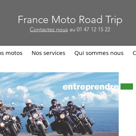
France Moto Road Trip
France Moto Road Trip
Contactez nous
au 01 47 12 15 22
Contactez nous
au 01 47 12 15 22
os motos
Nos services
Qui sommes nous
C