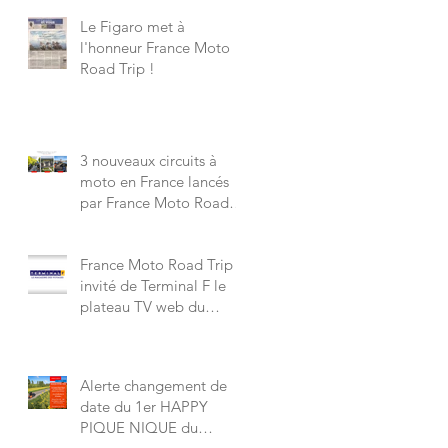
Le Figaro met à
l'honneur France Moto
Road Trip !
3 nouveaux circuits à
moto en France lancés
par France Moto Road
Trip à partir de 245 €
France Moto Road Trip
invité de Terminal F le
plateau TV web du
Figaro Tourisme, voir le
sujet.
Alerte changement de
date du 1er HAPPY
PIQUE NIQUE du