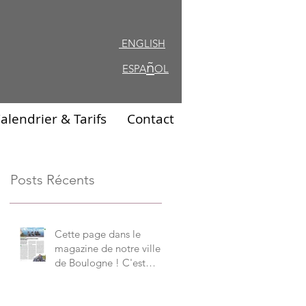
ENGLISH
ENGLISH
ñ
ESPA
OL
alendrier & Tarifs
Contact
Posts Récents
Cette page dans le
magazine de notre ville
de Boulogne ! C'est
notre Graal !