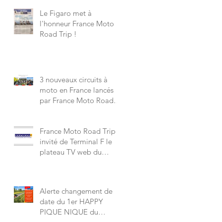
Le Figaro met à
l'honneur France Moto
Road Trip !
3 nouveaux circuits à
moto en France lancés
par France Moto Road
Trip à partir de 245 €
France Moto Road Trip
invité de Terminal F le
plateau TV web du
Figaro Tourisme, voir le
sujet.
Alerte changement de
date du 1er HAPPY
PIQUE NIQUE du