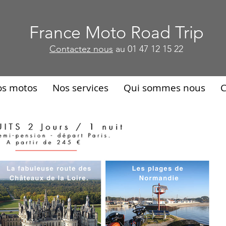
France Moto Road Trip
France Moto Road Trip
Contactez nous
au 01 47 12 15 22
Contactez nous
au 01 47 12 15 22
os motos
Nos services
Qui sommes nous
C