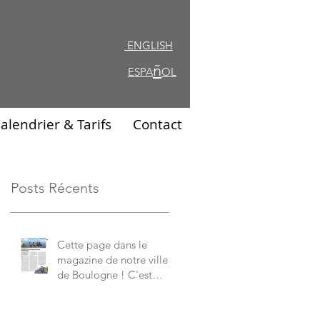
ENGLISH
ENGLISH
ñ
ESPA
OL
alendrier & Tarifs
Contact
Posts Récents
Cette page dans le
magazine de notre ville
de Boulogne ! C'est
notre Graal !