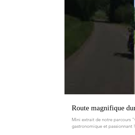
Route magnifique dur
Mini extrait de notre parcours
gastronomique et passionnant !.