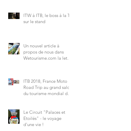
printemps avec France
Moto Road Trip, reporté
ITW à ITB, le boss à la Tv
sur le stand
Un nouvel article à
propos de nous dans
Wetourisme.com la lettre
des professionels
ITB 2018, France Moto
Road Trip au grand salon
du tourisme mondial du
7 au 11 mars à Berlin.
Le Circuit "Palaces et
Etoilés" - le voyage
d'une vie !