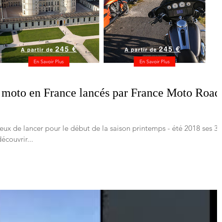
à moto en France lancés par France Moto Road
ux de lancer pour le début de la saison printemps - été 2018 ses 3
écouvrir...