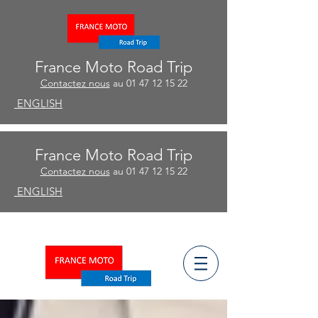
France Moto Road Trip
Contactez nous
au
01 47 12 15 22
ENGLISH
France Moto Road Trip
Contactez nous
au
01 47 12 15 22
ENGLISH
ñ
ESPA
OL