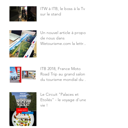
ITW à ITB, le boss à la Tv
sur le stand
Un nouvel article à propos
de nous dans
Wetourisme.com la lettre
des professionels
ITB 2018, France Moto
Road Trip au grand salon
du tourisme mondial du 7
au 11 mars à Berlin.
Le Circuit "Palaces et
Etoilés" - le voyage d'une
vie !