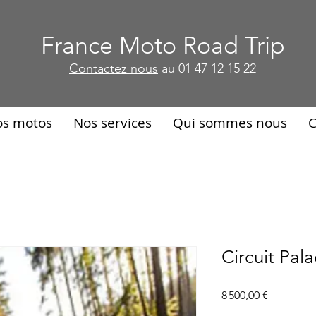
France Moto Road Trip
France Moto Road Trip
Contactez nous
au 01 47 12 15 22
Contactez nous
au 01 47 12 15 22
os motos
Nos services
Qui sommes nous
C
Circuit Pala
Prix
8 500,00 €