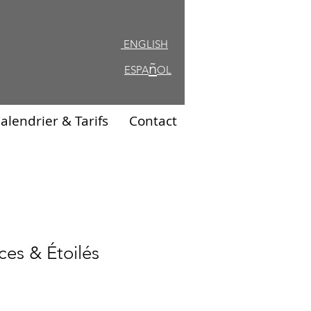
ENGLISH
ENGLISH
ñ
ESPA
OL
alendrier & Tarifs
Contact
ces & Étoilés