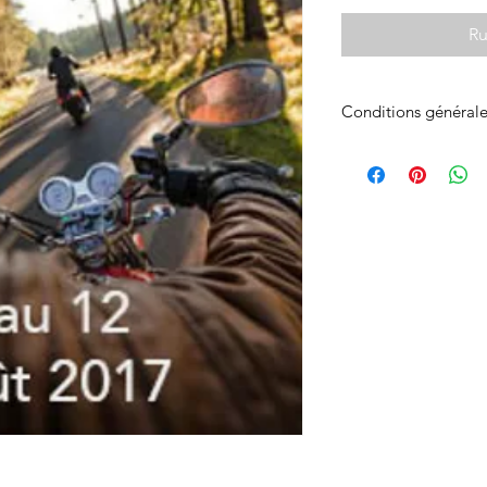
Ru
Conditions générale
Nous vous remercion
correspondants à vot
pas avec la votre et 
Vous devez maintenan
d’INSCRIPTION
  et 
complémentaires dema
assurance rapatriemen
votre carte grise). 
Dès réception, nous a
paiement de votre ré
Enfin, quand nous vo