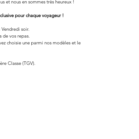
ous et nous en sommes très heureux !
ce Circuit “PALACES
Nous vous adresserons
nclusive pour chaque voyageur !
faire le virement du 
 Vendredi soir.
s de vos repas.
Nous vous invitons à l
vez choisie une parmi nos modèles et le 
Générales de Vente. 
N’hésitez pas à consu
1ère Classe (TGV).
réponse à vos éventue
Dans tous les cas, no
pour 
répondre à vos
Menu
Accueil
Réservez